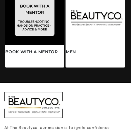
BOOK WITH A MENTOR
MEN
Prix habituel
Prix habituel
$0.00 CAD
$0.00 CAD
At The Beautyco, our mission is to ignite confidence