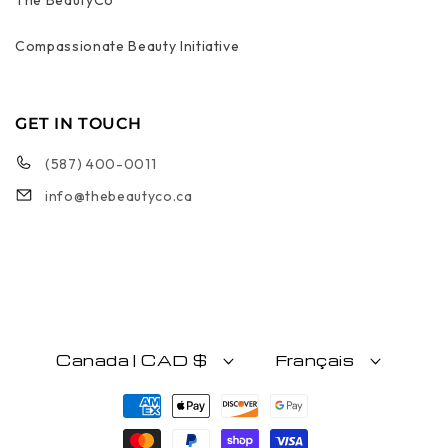
The BeautyCo
Compassionate Beauty Initiative
GET IN TOUCH
(587) 400-0011
info@thebeautyco.ca
Canada | CAD $
Français
Moyens de paiement